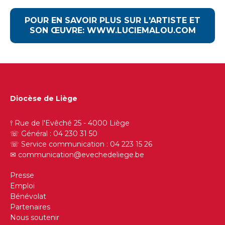
POUR EN SAVOIR PLUS SUR L'ARTISTE ET
SON ŒUVRE: WWW.LUCIEMALOU.COM
Diocèse de Liège
𖥣 Rue de l'Evêché 25 - 4000 Liège
☏ Général : 04 230 31 50
☏ Service communication : 04 223 15 26
✉︎
communication@evechedeliege.be
Presse
Emploi
Bénévolat
Partenaires
Nous soutenir