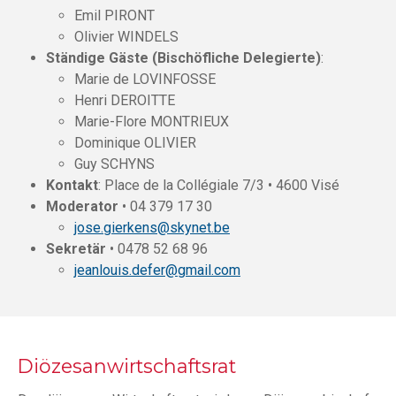
Emil PIRONT
Olivier WINDELS
Ständige Gäste (Bischöfliche Delegierte)
:
Marie de LOVINFOSSE
Henri DEROITTE
Marie-Flore MONTRIEUX
Dominique OLIVIER
Guy SCHYNS
Kontakt
: Place de la Collégiale 7/3 • 4600 Visé
Moderator
• 04 379 17 30
jose.gierkens@skynet.be
Sekretär
• 0478 52 68 96
jeanlouis.defer@gmail.com
Diözesanwirtschaftsrat