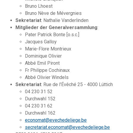
Bruno Lhoest
Bruno Nève de Mévergnies
Sekretariat
: Nathalie Vanderlinden
Mitglieder der Generalversammlung
:
Pater Patrick Bonte [o.s.c.]
Jacques Galloy
Marie-Flore Montrieux
Dominique Olivier
Abbé Emil Piront
Fr Philippe Cochinaux
Abbé Olivier Windels
Sekretariat
: Rue de l’Évêché 25 - 4000 Lüttich
04 230 31 52
Durchwahl 152
04 230 31 62
Durchwahl 162
economat@evechedeliege.be
secretariat.economat@evechedeliege.be