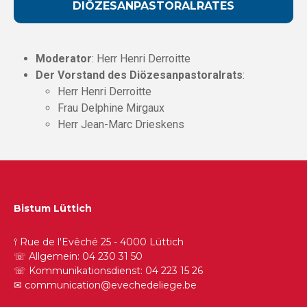
DIÖZESANPASTORALRATES
Moderator
: Herr Henri Derroitte
Der Vorstand des Diözesanpastoralrats
:
Herr Henri Derroitte
Frau Delphine Mirgaux
Herr Jean-Marc Drieskens
Bistum Lüttich
𖥣 Rue de l'Evêché 25 - 4000 Lüttich
☏ Allgemein: 04 230 31 50
☏ Kommunikationsdienst: 04 223 15 26
✉︎
communication@evechedeliege.be